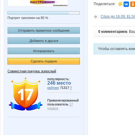
Поделиться:
Сбор до 16.09. EL
Портрет заполнен на 85 %
Отправить приватное сообщение
0 комментариев
. Ва
Добавить в друзья
Чтобы оставлять ко
Игнорировать
Сделать подарок
Совместная покупка: взрослый
популярность:
246 место
рейтинг
71317
?
Привилегированный
пользователь
17
уровня