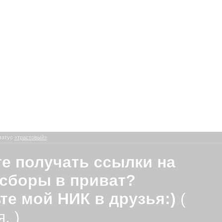
татус
«трастовый»
е получать ссылки на
сборы в приват?
те мой НИК в друзья:)
(
. )