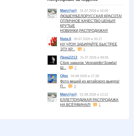
Мил@н@
31.07.2026 в 16:00
ЛЮШЕ!!!!БЕЛОРУССКАЯ КРАСОТА!
ОТЛИЧНОЕ КАЧЕСТВО,ЦЕНЫ!!!
КРУТЫЕ
НОВИНКИ,РАСПРОДАЖА!!!
Nata.li
30.07.2026 в 20:17
НУ ЧТО!!! ЗАБИРАЙТЕ БЫСТРЕЕ
ЭТУ КР...
1
Лана2212
31.07.2026 в 09:55
Сбор заказов. Vesnaletto! Бомба!
Ш...
2
Olgs
04.08.2026 в 17:28
Фото вещей из китайского выкупа!
П...
3
Мил@н@
01.08.2026 в 13:22
ЕЛЛЕТТО!!!ДИКАЯ РАСПРОДАЖА
НА ВСЁ!!!ФИНАЛ!
1