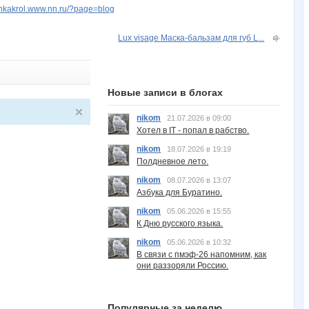
oshkakrol.www.nn.ru/?page=blog
Lux visage Маска-бальзам для губ L...
Новые записи в блогах
nikom
21.07.2026 в 09:00
Хотел в IT - попал в рабство.
nikom
18.07.2026 в 19:19
Полдневное лето.
nikom
08.07.2026 в 13:07
Азбука для Буратино.
nikom
05.06.2026 в 15:55
К Дню русского языка.
nikom
05.06.2026 в 10:32
В связи с пмэф-26 напомним, как
они раззоряли Россию.
Популярные за неделю