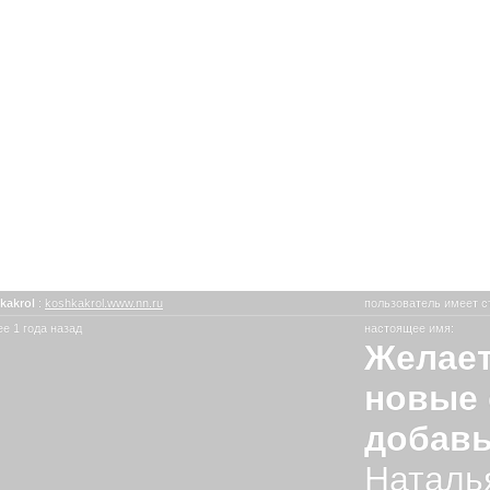
kakrol
:
koshkakrol.www.nn.ru
пользователь имеет с
е 1 года назад
настоящее имя:
Желает
новые 
добавь
Наталья