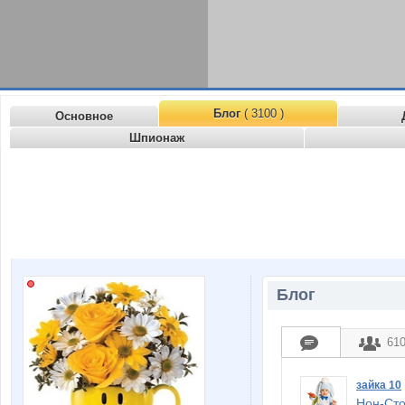
Блог
( 3100 )
Основное
Шпионаж
Блог
61
зайка 10
Нон-Сто