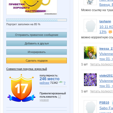
Бренд: 
Можно ссылку на ту
tashann
Портрет заполнен на 85 %
10.11.K
13%
Отправить приватное сообщение
можно корректную сс
Добавить в друзья
inessa_2
Игнорировать
Vivienn
тон 01,
Сделать подарок
1 шт
Читать полнос
Совместная покупка: взрослый
популярность:
violet201
246 место
Vivienn
+25 ↑
рейтинг
71342
?
тон 01,
1 шт
Читать полнос
Привилегированный
пользователь
17
уровня
PSB10
Sabo Fa
черная,