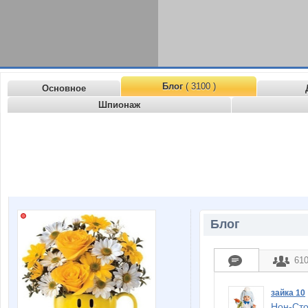
Блог
( 3100 )
Основное
Шпионаж
Блог
61
зайка 10
Нон-Сто