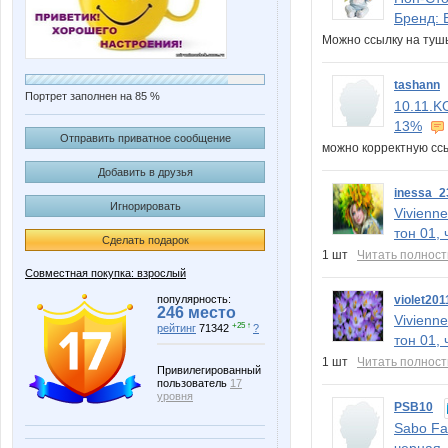
Бренд: 
Можно ссылку на ту
tashann
Портрет заполнен на 85 %
10.11.K
13%
Отправить приватное сообщение
можно корректную сс
Добавить в друзья
inessa_2
Игнорировать
Vivienn
тон 01,
Сделать подарок
1 шт
Читать полнос
Совместная покупка: взрослый
популярность:
violet201
246 место
Vivienn
+25 ↑
рейтинг
71342
?
тон 01,
1 шт
Читать полнос
Привилегированный
пользователь
17
уровня
PSB10
Sabo Fa
черная,