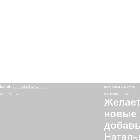
kakrol
:
koshkakrol.www.nn.ru
пользователь имеет с
е 1 года назад
настоящее имя:
Желает
новые 
добавь
Наталья