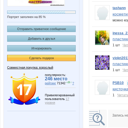
tashann
космети
Портрет заполнен на 85 %
можно ко
Отправить приватное сообщение
inessa_2
пластик
Добавить в друзья
1 шт
Чи
Игнорировать
violet201
Сделать подарок
пластик
Совместная покупка: взрослый
1 шт
Чи
популярность:
246 место
PSB10
+25 ↑
рейтинг
71342
?
кисточк
1
Читат
Привилегированный
пользователь
17
уровня
Запись н