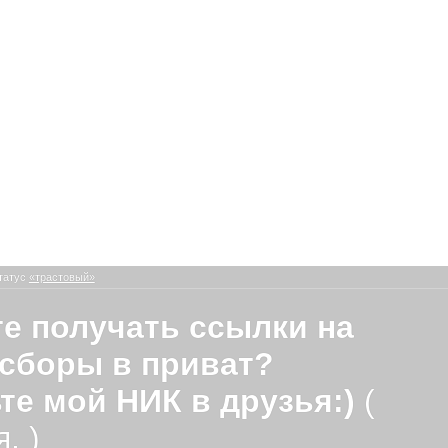
татус
«трастовый»
е получать ссылки на
сборы в приват?
те мой НИК в друзья:)
(
. )