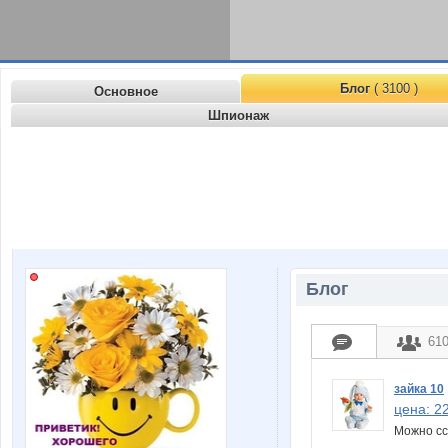
Блог
( 3100 )
Основное
Шпионаж
Блог
61
зайка 10
цена: 2
Можно с