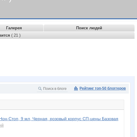
Галерея
Поиск людей
вится
( 21 )
Рейтинг топ-50 блоггеров
он-Стоп, 9 мл, Черная, розовый корпус СП-цены Базовая
ий